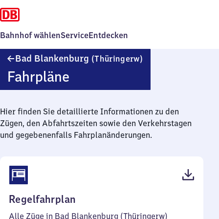
Bahnhof wählen
Service
Entdecken
Ba​
Bad Blankenburg
(Thüringerw)
d
Fahrpläne
Blankenburg
(Thüringerwald)
Hier finden Sie detaillierte Informationen zu den
Zügen, den Abfahrtszeiten sowie den Verkehrstagen
und gegebenenfalls Fahrplanänderungen.
(PDF,
Regelfahrplan
38
Alle Züge in Bad Blankenburg (Thüringerw)