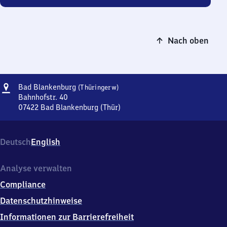
Nach oben
Adresse
Ba​
Bad Blankenburg
(Thüringerw)
d
Bahnhofstr. 40
Blankenburg
07422
Bad Blankenburg (Thür)
Ba​
(Thüringerwald)
d
Blankenburg
Deutsch
English
(Thüringerwald),
Bahnhofstr.
40,
Analyse verwalten
0
Compliance
7
4
Datenschutzhinweise
2
Informationen zur Barrierefreiheit
2