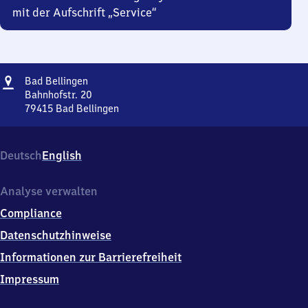
mit der Aufschrift „Service“
Adresse
Ba​
Bad Bellingen
d
Bahnhofstr. 20
Bellingen
79415
Bad Bellingen
Ba​
d
Bellingen,
Deutsch
English
Bahnhofstr.
20,
7
Analyse verwalten
9
Compliance
4
1
Datenschutzhinweise
5
Informationen zur Barrierefreiheit
Bad
Bellingen
Impressum