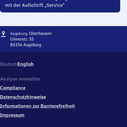
mit der Aufschrift „Service“
Adresse
Augsburg-
Oberhausen
Augsburg
Oberhausen
Ulmerstr. 53
86154
Augsburg
Augsburg-
Oberhausen,
Ulmerstr.
Deutsch
English
53,
8
6
Analyse verwalten
1
Compliance
5
4
Datenschutzhinweise
Augsburg
Informationen zur Barrierefreiheit
Impressum