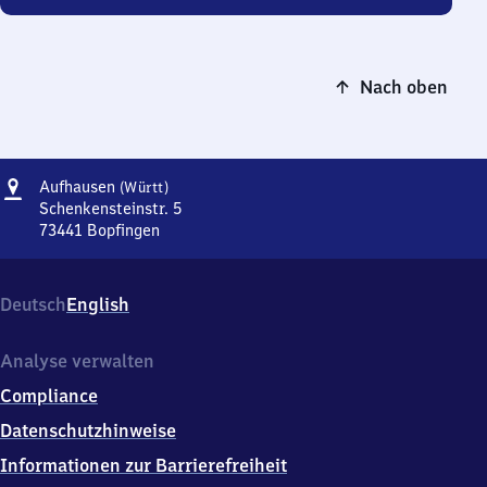
Nach oben
Adresse
Aufhausen
Aufhausen
(Württ)
(Württemberg)
Schenkensteinstr. 5
73441
Bopfingen
Aufhausen
(Württemberg),
Schenkensteinstr.
Deutsch
English
5,
7
3
Analyse verwalten
4
Compliance
4
1
Datenschutzhinweise
Bopfingen
Informationen zur Barrierefreiheit