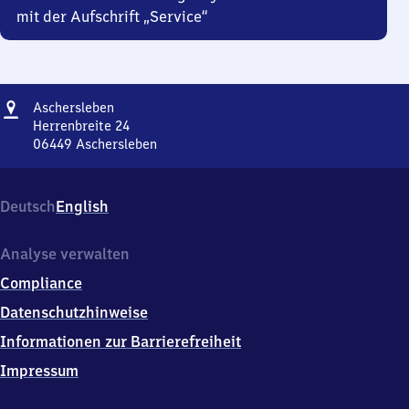
mit der Aufschrift „Service“
Adresse
Aschersleben
Aschersleben
Herrenbreite 24
06449
Aschersleben
Aschersleben,
Herrenbreite
24,
Deutsch
English
0
6
4
Analyse verwalten
4
Compliance
9
Aschersleben
Datenschutzhinweise
Informationen zur Barrierefreiheit
Impressum