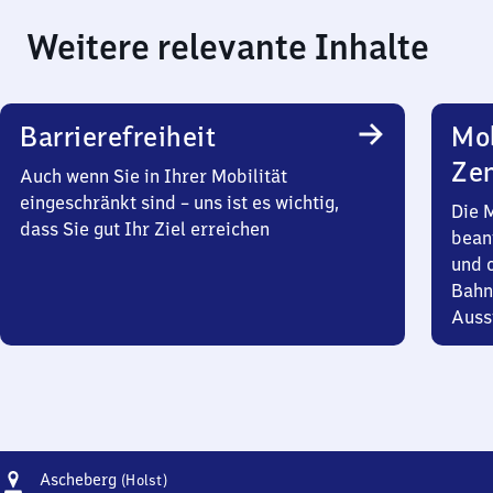
Weitere relevante Inhalte
Barrierefreiheit
Mob
Zen
Auch wenn Sie in Ihrer Mobilität
eingeschränkt sind – uns ist es wichtig,
Die 
dass Sie gut Ihr Ziel erreichen
bean
und 
Bahn
Auss
Adresse
Ascheberg
Ascheberg
(Holst)