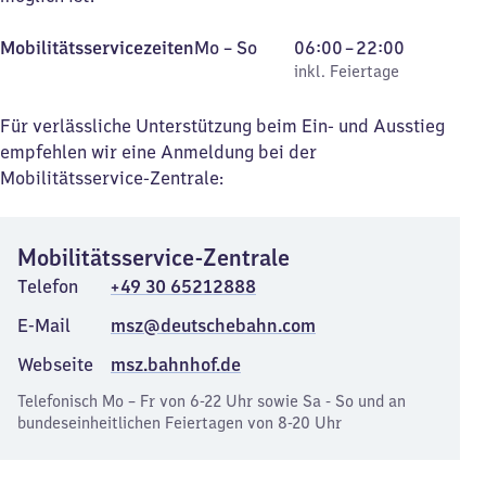
Montag
,
Von
Mobilitätsservicezeiten
Mo
–
So
06:00
–
22:00
bis
inkl. Feiertage
6
inkl. Feiertage
Sonntag
Uhr
bis
Für verlässliche Unterstützung beim Ein- und Ausstieg
22
empfehlen wir eine Anmeldung bei der
Uhr
Mobilitätsservice-Zentrale:
Mobilitätsservice-Zentrale
Telefon
+49 30 65212888
E-Mail
msz@deutschebahn.com
Webseite
msz.bahnhof.de
Telefonisch Mo – Fr von 6-22 Uhr sowie Sa - So und an
bundeseinheitlichen Feiertagen von 8-20 Uhr