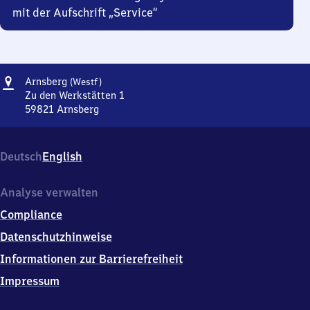
mit der Aufschrift „Service“
Adresse
Arnsberg
Arnsberg
(Westf)
(Westfalen)
Zu den Werkstätten 1
59821
Arnsberg
Arnsberg
(Westfalen),
Zu
Deutsch
English
den
Werkstätten
1,
Analyse verwalten
5
Compliance
9
8
Datenschutzhinweise
2
Informationen zur Barrierefreiheit
1
Arnsberg
Impressum