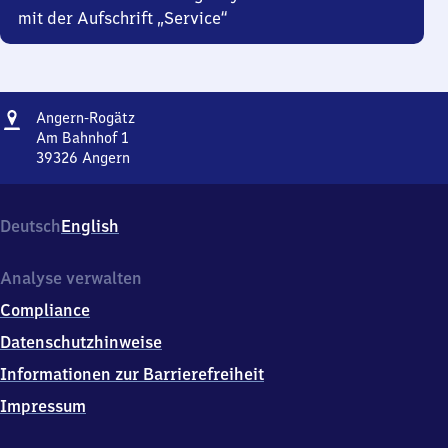
mit der Aufschrift „Service“
Adresse
Angern-
Angern-Rogätz
Rogätz
Am Bahnhof 1
39326
Angern
Angern-
Rogätz,
Am
Deutsch
English
Bahnhof
1,
3
Analyse verwalten
9
Compliance
3
2
Datenschutzhinweise
6
Informationen zur Barrierefreiheit
Angern
Impressum