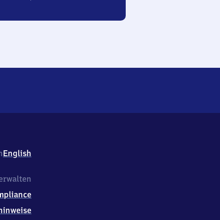
h
English
erwalten
mpliance
hinweise