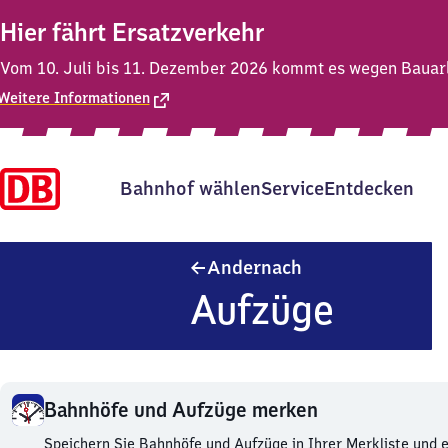
Hier fährt Ersatzverkehr
Vom 10. Juli bis 11. Dezember 2026 kommt es wegen Bauarb
Weitere Informationen
Bahnhof wählen
Service
Entdecken
Andernach
Andernach
Aufzüge
Bahnhöfe und Aufzüge merken
Bahnhöfe
Speichern Sie Bahnhöfe und Aufzüge in Ihrer Merkliste und e