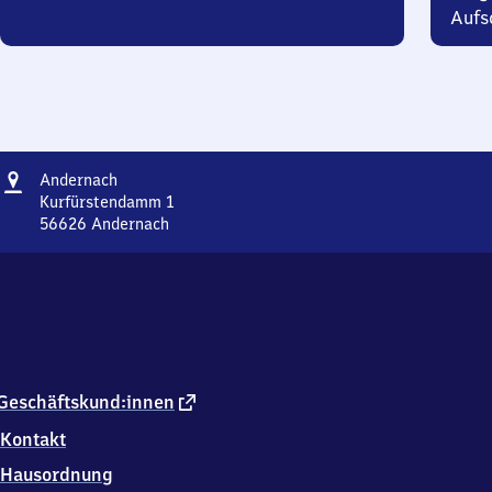
Aufsc
Adresse
Andernach
Andernach
Kurfürstendamm 1
56626
Andernach
Andernach,
Kurfürstendamm
1,
5
6
6
2
6
externer
Geschäftskund:innen
Andernach
Link
Kontakt
Hausordnung