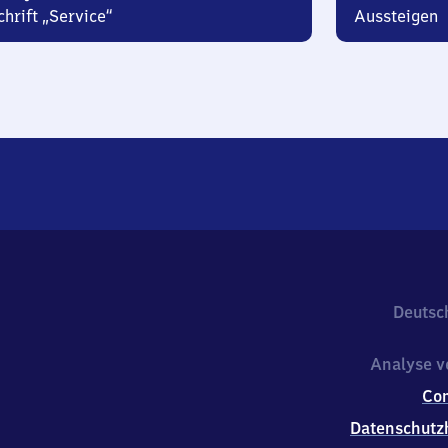
hrift „Service“
Aussteigen
Deutsc
Analyse v
Co
Datenschutz