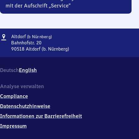
mit der Aufschrift „Service“
Adresse
Altdorf
Altdorf
(b Nürnberg)
(bei
Bahnhofstr. 20
Nürnberg)
90518
Altdorf (b. Nürnberg)
Altdorf
(bei
Nürnberg),
Deutsch
English
Bahnhofstr.
20,
9
Analyse verwalten
0
Compliance
5
1
Datenschutzhinweise
8
Informationen zur Barrierefreiheit
Altdorf
(b.
Impressum
Nürnberg)