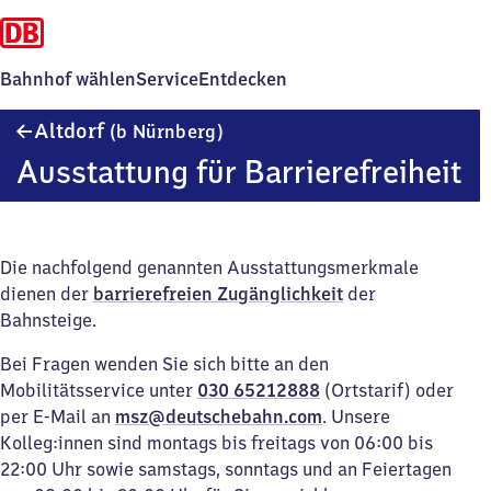
Bahnhof wählen
Service
Entdecken
Altdorf
Altdorf
(b Nürnberg)
(bei
Ausstattung für Barrierefreiheit
Nürnberg)
Die nachfolgend genannten Ausstattungsmerkmale
dienen der
barrierefreien Zugänglichkeit
der
Bahnsteige.
Bei Fragen wenden Sie sich bitte an den
Mobilitätsservice unter
030 65212888
(Ortstarif) oder
per E-Mail an
msz@deutschebahn.com
. Unsere
Kolleg:innen sind montags bis freitags von 06:00 bis
22:00 Uhr sowie samstags, sonntags und an Feiertagen