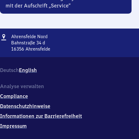
mit der Aufschrift „Service“
Adresse
Ahrensfelde
Ahrensfelde Nord
Nord
Bahnstraße 34 d
16356
Ahrensfelde
Ahrensfelde
Nord,
Bahnstraße
Deutsch
English
34
d,
1
Analyse verwalten
6
Compliance
3
5
Datenschutzhinweise
6
Informationen zur Barrierefreiheit
Ahrensfelde
Impressum