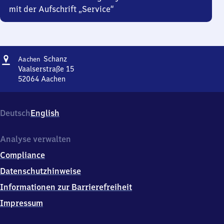
mit der Aufschrift „Service“
Adresse
Aachen
Schanz
Aachen
Schanz
Vaalserstraße 15
52064
Aachen
Aachen
Schanz,
Vaalserstraße
Deutsch
English
15,
5
2
Analyse verwalten
0
Compliance
6
4
Datenschutzhinweise
Aachen
Informationen zur Barrierefreiheit
Impressum