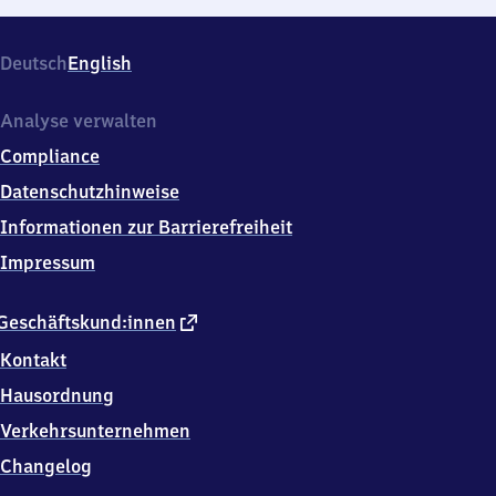
Deutsch
English
Analyse verwalten
Compliance
Datenschutzhinweise
Informationen zur Barrierefreiheit
Impressum
externer
Geschäftskund:innen
Link
Kontakt
Hausordnung
Verkehrsunternehmen
Changelog