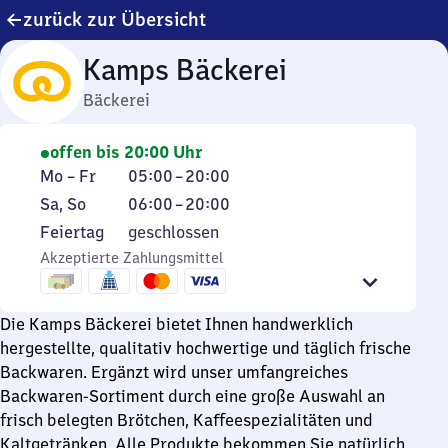
zurück zur Übersicht
Kamps Bäckerei
Bäckerei
offen bis 20:00 Uhr
Montag
Von
Mo
–
Fr
05:00
–
20:00
bis
5
Samstag
Von
Sa
,
So
06:00
–
20:00
Freitag
Uhr
und
6
Feiertag
Feiertag
geschlossen
bis
Sonntag
Uhr
Akzeptierte Zahlungsmittel
20
bis
Uhr
20
Uhr
Die Kamps Bäckerei bietet Ihnen handwerklich
hergestellte, qualitativ hochwertige und täglich frische
Backwaren. Ergänzt wird unser umfangreiches
Backwaren-Sortiment durch eine große Auswahl an
frisch belegten Brötchen, Kaffeespezialitäten und
Kaltgetränken. Alle Produkte bekommen Sie natürlich