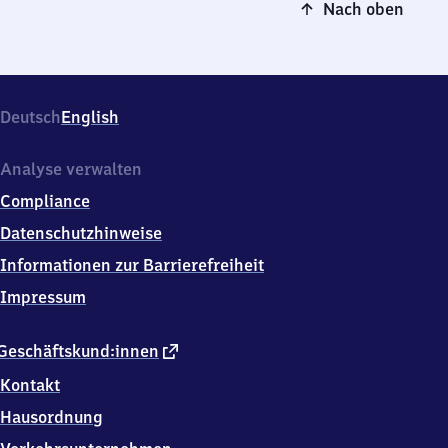
Nach oben
Deutsch
English
Analyse verwalten
Compliance
Datenschutzhinweise
Informationen zur Barrierefreiheit
Impressum
externer
Geschäftskund:innen
Link
Kontakt
Hausordnung