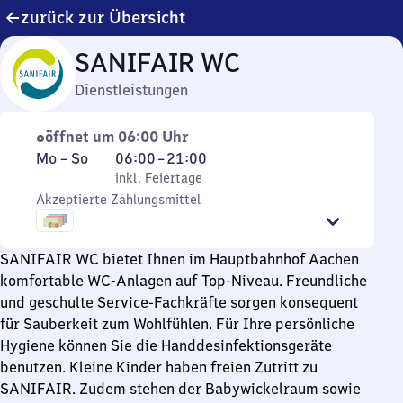
zurück zur Übersicht
SANIFAIR WC
Dienstleistungen
öffnet um 06:00 Uhr
Montag
,
Von
Mo
–
So
06:00
–
21:00
bis
inkl. Feiertage
6
inkl. Feiertage
Sonntag
Akzeptierte Zahlungsmittel
Uhr
bis
21
SANIFAIR WC bietet Ihnen im Hauptbahnhof Aachen
Uhr
komfortable WC-Anlagen auf Top-Niveau. Freundliche
und geschulte Service-Fachkräfte sorgen konsequent
für Sauberkeit zum Wohlfühlen. Für Ihre persönliche
Hygiene können Sie die Handdesinfektionsgeräte
benutzen. Kleine Kinder haben freien Zutritt zu
SANIFAIR. Zudem stehen der Babywickelraum sowie