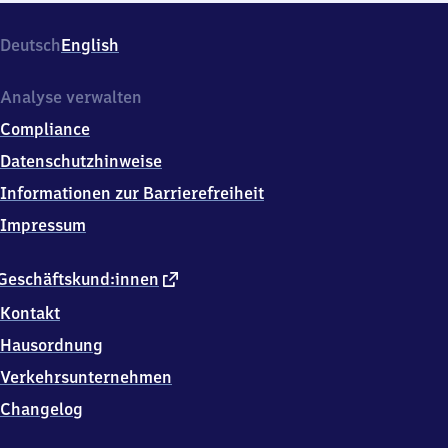
Deutsch
English
Analyse verwalten
Compliance
Datenschutzhinweise
Informationen zur Barrierefreiheit
Impressum
externer
Geschäftskund:innen
Link
Kontakt
Hausordnung
Verkehrsunternehmen
Changelog