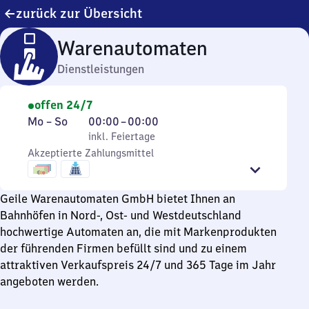
zurück zur Übersicht
Warenautomaten
Dienstleistungen
offen 24/7
Montag
,
Von
Mo
–
So
00:00
–
00:00
bis
inkl. Feiertage
0
inkl. Feiertage
Sonntag
Akzeptierte Zahlungsmittel
Uhr
bis
0
Geile Warenautomaten GmbH bietet Ihnen an
Uhr
Bahnhöfen in Nord-, Ost- und Westdeutschland
hochwertige Automaten an, die mit Markenprodukten
der führenden Firmen befüllt sind und zu einem
attraktiven Verkaufspreis 24/7 und 365 Tage im Jahr
angeboten werden.