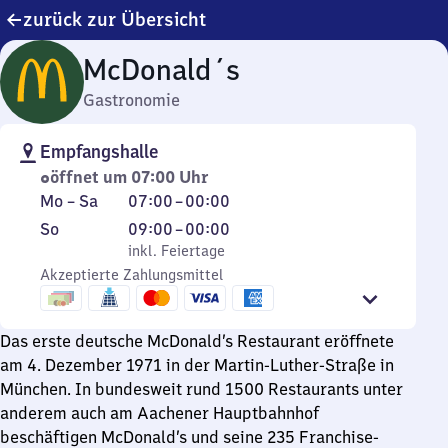
zurück zur Übersicht
McDonald´s
Gastronomie
Empfangshalle
öffnet um 07:00 Uhr
Montag
Von
Mo
–
Sa
07:00
–
00:00
bis
7
Sonntag
,
Von
So
09:00
–
00:00
Samstag
Uhr
inkl. Feiertage
9
inkl. Feiertage
bis
Akzeptierte Zahlungsmittel
Uhr
0
bis
Uhr
0
Das erste deutsche McDonald’s Restaurant eröffnete
Uhr
am 4. Dezember 1971 in der Martin-Luther-Straße in
München. In bundesweit rund 1500 Restaurants unter
anderem auch am Aachener Hauptbahnhof
beschäftigen McDonald’s und seine 235 Franchise-