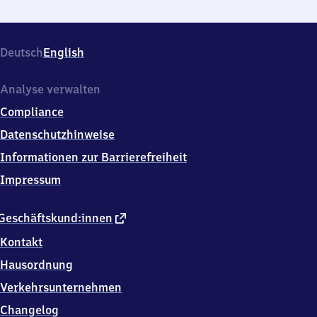
Deutsch
English
Analyse verwalten
Compliance
Datenschutzhinweise
Informationen zur Barrierefreiheit
Impressum
externer
Geschäftskund:innen
Link
Kontakt
Hausordnung
Verkehrsunternehmen
Changelog