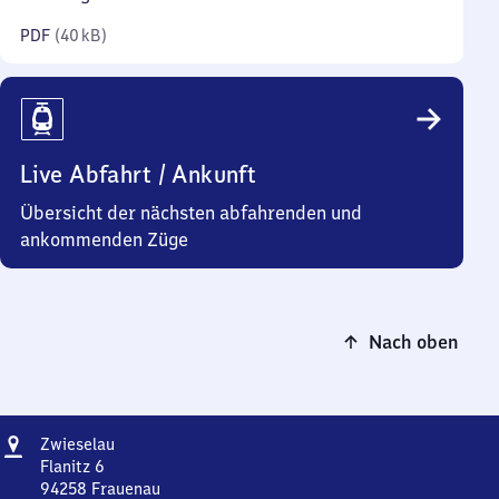
Kilobyte)
PDF
(
40 kB
)
Live Abfahrt / Ankunft
Übersicht der nächsten abfahrenden und
ankommenden Züge
Nach oben
Adresse
Zwieselau
Zwieselau
Flanitz 6
94258
Frauenau