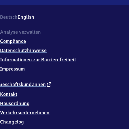
Zwieselau,
Flanitz
6,
Deutsch
English
9
4
2
Analyse verwalten
5
Compliance
8
Frauenau
Datenschutzhinweise
Informationen zur Barrierefreiheit
Impressum
externer
Geschäftskund:innen
Link
Kontakt
Hausordnung
Verkehrsunternehmen
Changelog