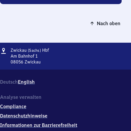
Nach oben
Adresse
Zwickau
Zwickau
Hbf
(Sachs)
(Sachsen)
Am Bahnhof 1
Hauptbahnhof
08056
Zwickau
Zwickau
(Sachsen)
Hauptbahnhof,
Deutsch
English
Am
Bahnhof
1,
Analyse verwalten
0
Compliance
8
0
Datenschutzhinweise
5
Informationen zur Barrierefreiheit
6