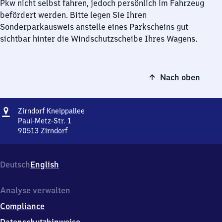
Pkw nicht selbst fahren, jedoch persönlich im Fahrzeug
befördert werden. Bitte legen Sie Ihren
Sonderparkausweis anstelle eines Parkscheins gut
sichtbar hinter die Windschutzscheibe Ihres Wagens.
Nach oben
Adresse
Zirndorf
Zirndorf Kneippallee
Kneippallee
Paul-Metz-Str. 1
90513
Zirndorf
Zirndorf
Kneippallee,
Paul-
Deutsch
English
Metz-
Str.
1,
Analyse verwalten
9
Compliance
0
5