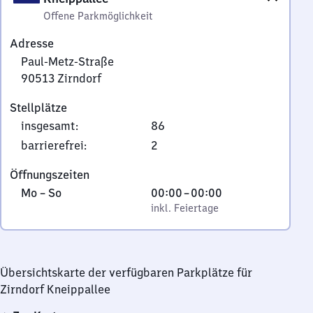
Offene Parkmöglichkeit
Adresse
Paul-Metz-Straße
90513
Zirndorf
Paul-
Stellplätze
Metz-
insgesamt
:
86
Straße,
9
barrierefrei
:
2
0
Öffnungszeiten
5
Montag
,
Von
Mo
–
So
00:00
–
00:00
1
bis
inkl. Feiertage
0
inkl. Feiertage
3
Sonntag
Uhr
Zirndorf
bis
0
Übersichtskarte der verfügbaren Parkplätze für
Uhr
Zirndorf Kneippallee