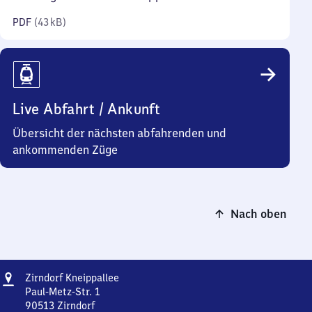
Kilobyte)
PDF
(
43 kB
)
Live Abfahrt / Ankunft
Übersicht der nächsten abfahrenden und
ankommenden Züge
Nach oben
Adresse
Zirndorf
Zirndorf Kneippallee
Kneippallee
Paul-Metz-Str. 1
90513
Zirndorf