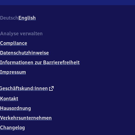
Zirndorf
Kneippallee,
Paul-
Deutsch
English
Metz-
Str.
1,
Analyse verwalten
9
Compliance
0
5
Datenschutzhinweise
1
Informationen zur Barrierefreiheit
3
Zirndorf
Impressum
externer
Geschäftskund:innen
Link
Kontakt
Hausordnung
Verkehrsunternehmen
Changelog