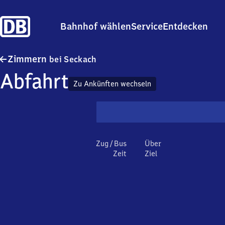
Bahnhof wählen
Service
Entdecken
Zimmern bei Seckach
Zimmern
bei Seckach
Abfahrt
Zu Ankünften wechseln
Zug / Bus
Über
Zeit
Ziel