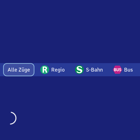
Alle Züge
Regio
S-Bahn
Bus
Wird
geladen…