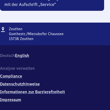
mit der Aufschrift „Service“
Adresse
Zeuthen
Zeuthen
Goethestr./Miersdorfer Chaussee
15738
Zeuthen
Zeuthen,
Goethestr./Miersdorfer
Chaussee,
Deutsch
English
1
5
7
Analyse verwalten
3
Compliance
8
Zeuthen
Datenschutzhinweise
Informationen zur Barrierefreiheit
Impressum