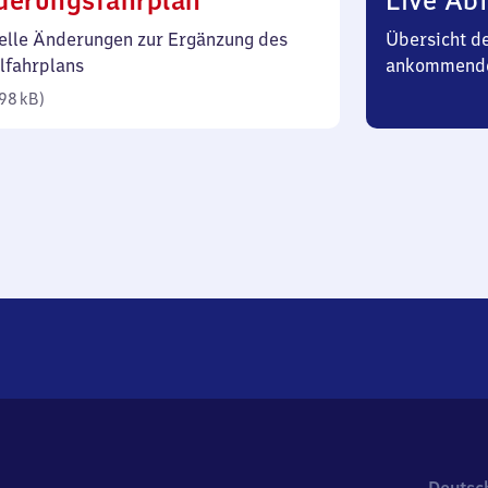
derungsfahrplan
Live Abf
98
elle Änderungen zur Ergänzung des
Übersicht d
Kilobyte)
lfahrplans
ankommend
98 kB
)