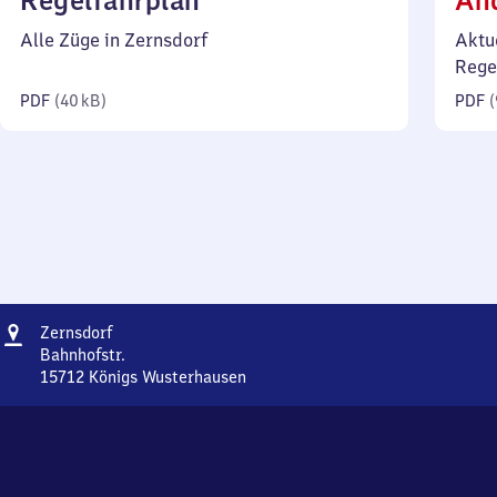
Regelfahrplan
Än
40
Alle Züge in Zernsdorf
Aktu
Kilobyte)
Rege
PDF
(
40 kB
)
PDF
(
Adresse
Zernsdorf
Zernsdorf
Bahnhofstr.
15712
Königs Wusterhausen
Zernsdorf,
Bahnhofstr.,
1
5
7