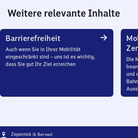
Weitere relevante Inhalte
Barrierefreiheit
Mob
Zen
Auch wenn Sie in Ihrer Mobilität
eingeschränkt sind – uns ist es wichtig,
Die 
dass Sie gut Ihr Ziel erreichen
bean
und 
Bahn
Auss
Adresse
Zepernick
Zepernick
(b Bernau)