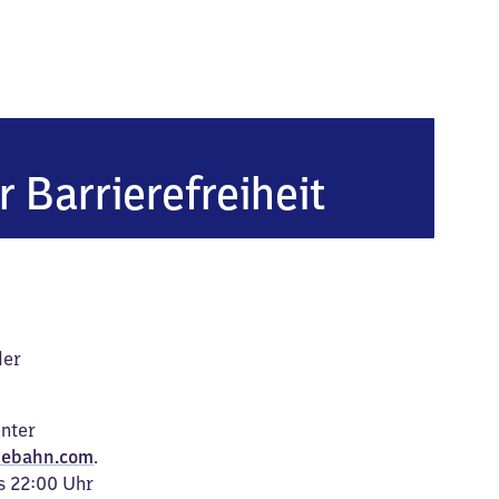
k (bei Bernau)
r Barrierefreiheit
der
unter
ebahn.com
.
s 22:00 Uhr