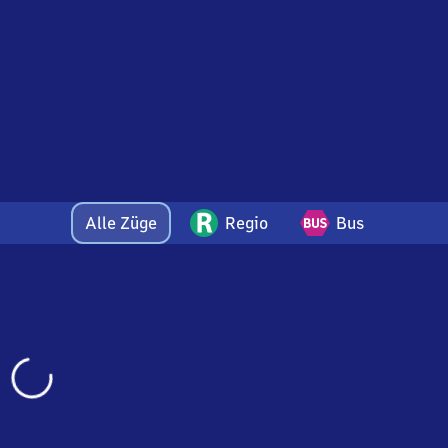
Alle Züge
Regio
Bus
Wird
geladen…