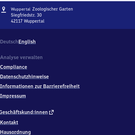
Adresse
Wuppertal
Zoologischer Garten
Wuppertal
Zoologischer
Siegfriedstr. 30
Garten
42117
Wuppertal
Wuppertal
Zoologischer
Garten,
Deutsch
English
Siegfriedstr.
30,
4
Analyse verwalten
2
Compliance
1
1
Datenschutzhinweise
7
Informationen zur Barrierefreiheit
Wuppertal
Impressum
externer
Geschäftskund:innen
Link
Kontakt
Hausordnung