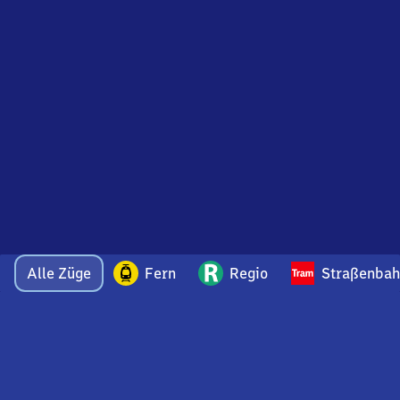
Alle Züge
Fern
Regio
Straßenba
Bei Fragen oder Feedback zu dieser Ankunftstafel
wenden Sie sich gerne per E-Mail an