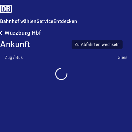
Bahnhof wählen
Service
Entdecken
Würzburg
Würzburg Hbf
Hauptbahnhof
Ankunft
Zu Abfahrten wechseln
Zug / Bus
Gleis
Wird
geladen…