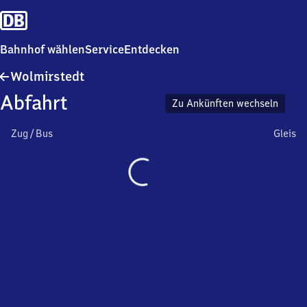
Bahnhof wählen
Service
Entdecken
Wolmirstedt
Wolmirstedt
Abfahrt
Zu Ankünften wechseln
Zug / Bus
Gleis
Wird
geladen…