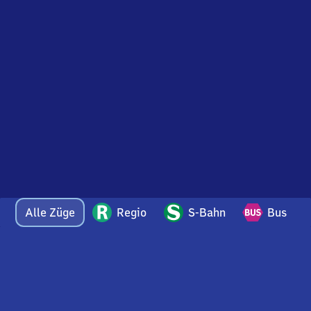
Alle Züge
Regio
S-Bahn
Bus
Bei Fragen oder Feedback zu dieser Abfahrtstafel
wenden Sie sich gerne per E-Mail an