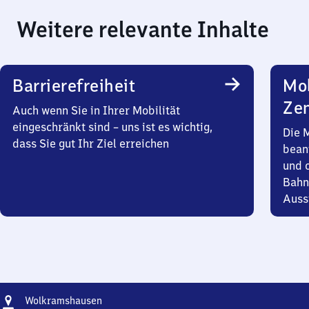
Weitere relevante Inhalte
Barrierefreiheit
Mob
Zen
Auch wenn Sie in Ihrer Mobilität
eingeschränkt sind – uns ist es wichtig,
Die 
dass Sie gut Ihr Ziel erreichen
bean
und 
Bahn
Auss
Adresse
Wolkramshausen
Wolkramshausen