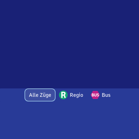
Alle Züge
Regio
Bus
Bei Fragen oder Feedback zu dieser Abfahrtstafel
wenden Sie sich gerne per E-Mail an