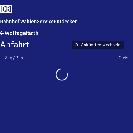
Bahnhof wählen
Service
Entdecken
Wolfsgefärth
Wolfsgefärth
Abfahrt
Zu Ankünften wechseln
Zug / Bus
Gleis
Wird
geladen…