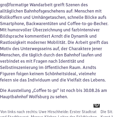
großformatige Wandarbeit greift Szenen des
alltäglichen Bahnhofsgeschehens auf: Menschen mit
Rollkoffern und Umhängetaschen, schnelle Blicke aufs
Smartphone, Backwarentüten und Coffee-to-go-Becher.
Mit humorvoller Überzeichnung und farbintensiver
Bildsprache kommentiert Arndt die Dynamik und
Rastlosigkeit moderner Mobilität. Die Arbeit greift das
Motiv des Unterwegsseins auf, der Charaktere jener
Menschen, die täglich durch den Bahnhof laufen und
verbindet es mit Fragen nach Identität und
Selbstinszenierung im öffentlichen Raum. Arndts
Figuren folgen keinem Schönheitsideal, vielmehr
feiern sie das Individuum und die Vielfalt des Lebens.
Die Ausstellung „Coffee to go“ ist noch bis 30.08.26 am
Hauptbahnhof Wolfsburg zu sehen.
Von links nach rechts: Uwe Hirschheide: Erster Stadtrat
Die Sitz
und Stadtbaurat, Marcus Körber: Leiter der Städtischen
Kunst be