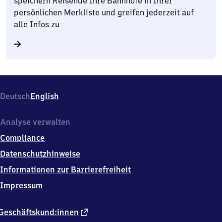
speichern Reisende Ihre Bahnhöfe in Ihrer
persönlichen Merkliste und greifen jederzeit auf
alle Infos zu
Deutsch
English
Analyse verwalten
Compliance
Datenschutzhinweise
Informationen zur Barrierefreiheit
Impressum
externer
Geschäftskund:innen
Link