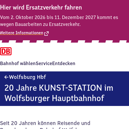
Hier wird Ersatzverkehr fahren
Vom 2. Oktober 2026 bis 11. Dezember 2027 kommt es
wegen Bauarbeiten zu Ersatzverkehr.
Weitere Informationen
Bahnhof wählen
Service
Entdecken
Wolfsburg
Wolfsburg Hbf
Hauptbahnhof
20 Jahre KUNST-STATION im
Wolfsburger Hauptbahnhof
Seit 20 Jahren können Reisende und