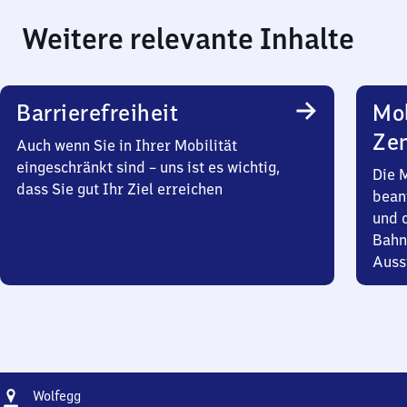
Weitere relevante Inhalte
Barrierefreiheit
Mob
Zen
Auch wenn Sie in Ihrer Mobilität
eingeschränkt sind – uns ist es wichtig,
Die 
dass Sie gut Ihr Ziel erreichen
bean
und 
Bahn
Auss
Adresse
Wolfegg
Wolfegg