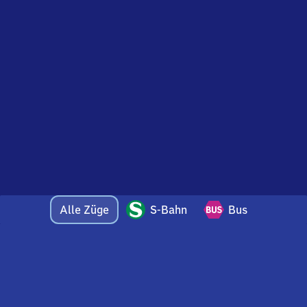
Alle Züge
S-Bahn
Bus
Bei Fragen oder Feedback zu dieser Abfahrtstafel
wenden Sie sich gerne per E-Mail an