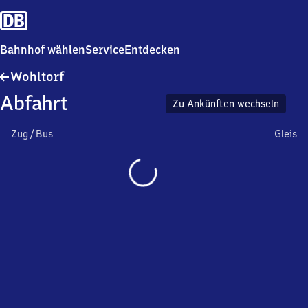
Bahnhof wählen
Service
Entdecken
Wohltorf
Wohltorf
Abfahrt
Zu Ankünften wechseln
Zug / Bus
Gleis
Wird
geladen…