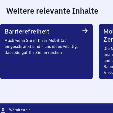
Weitere relevante Inhalte
Barrierefreiheit
Mob
Zen
Auch wenn Sie in Ihrer Mobilität
eingeschränkt sind – uns ist es wichtig,
Die 
dass Sie gut Ihr Ziel erreichen
bean
und 
Bahn
Auss
Adresse
Wörnitzstein
Wörnitzstein