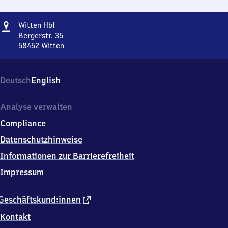
Adresse
Witten
Witten Hbf
Hauptbahnhof
Bergerstr. 35
58452
Witten
Witten
Hauptbahnhof,
Bergerstr.
Deutsch
English
35,
5
8
Analyse verwalten
4
Compliance
5
2
Datenschutzhinweise
Witten
Informationen zur Barrierefreiheit
Impressum
externer
Geschäftskund:innen
Link
Kontakt