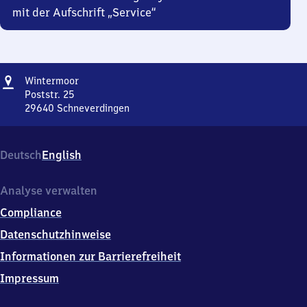
mit der Aufschrift „Service“
Adresse
Wintermoor
Wintermoor
Poststr. 25
29640
Schneverdingen
Wintermoor,
Poststr.
25,
Deutsch
English
2
9
6
Analyse verwalten
4
Compliance
0
Schneverdingen
Datenschutzhinweise
Informationen zur Barrierefreiheit
Impressum