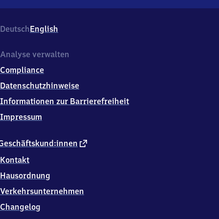
Windsbach,
Bahnhofstr.
26,
Deutsch
English
9
1
5
Analyse verwalten
7
Compliance
5
Windsbach
Datenschutzhinweise
Informationen zur Barrierefreiheit
Impressum
externer
Geschäftskund:innen
Link
Kontakt
Hausordnung
Verkehrsunternehmen
Changelog