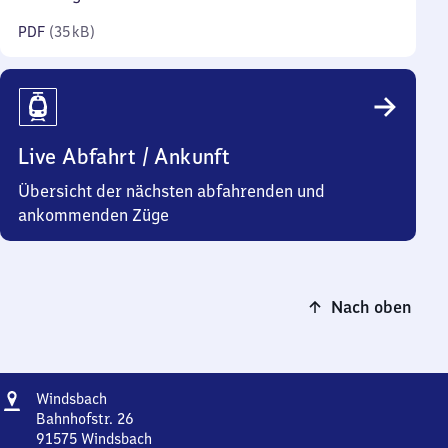
Kilobyte)
PDF
(
35 kB
)
Live Abfahrt / Ankunft
Übersicht der nächsten abfahrenden und
ankommenden Züge
Nach oben
Adresse
Windsbach
Windsbach
Bahnhofstr. 26
91575
Windsbach