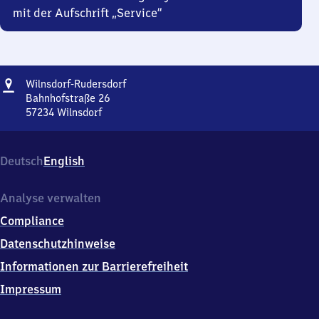
mit der Aufschrift „Service“
Adresse
Wilnsdorf-
Wilnsdorf-Rudersdorf
Rudersdorf
Bahnhofstraße 26
57234
Wilnsdorf
Wilnsdorf-
Rudersdorf,
Bahnhofstraße
Deutsch
English
26,
5
7
Analyse verwalten
2
Compliance
3
4
Datenschutzhinweise
Wilnsdorf
Informationen zur Barrierefreiheit
Impressum