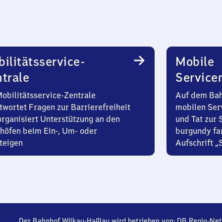
ilitätsservice-
Mobile
trale
Service
Mobilitätsservice-Zentrale
Auf dem Bah
twortet Fragen zur Barrierefreiheit
mobilen Ser
organisiert Unterstützung an den
und Tat zur 
höfen beim Ein-, Um- oder
burgundy fa
teigen
Aufschrift „
Der Bahnhof Wilkau-Haßlau wird betrieben von:
DB Regio-Net