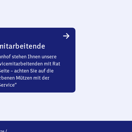
mitarbeitende
nhof stehen Ihnen unsere
vicemitarbeitenden mit Rat
Seite – achten Sie auf die
rbenen Mützen mit der
Service“
ze
/