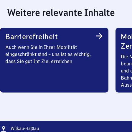
Weitere relevante Inhalte
Barrierefreiheit
Mob
Zen
Auch wenn Sie in Ihrer Mobilität
eingeschränkt sind – uns ist es wichtig,
Die 
dass Sie gut Ihr Ziel erreichen
bean
und 
Bahn
Auss
Adresse
Wilkau-
Wilkau-Haßlau