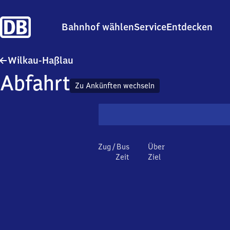
Bahnhof wählen
Service
Entdecken
Wilkau-Haßlau
Wilkau-Haßlau
Abfahrt
Zu Ankünften wechseln
Zug / Bus
Über
Zeit
Ziel