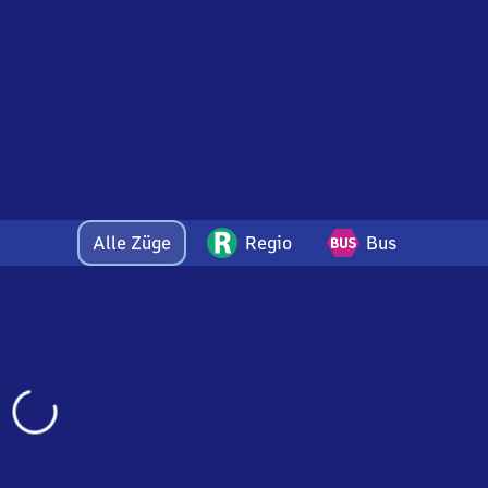
Alle Züge
Regio
Bus
Wird
geladen…