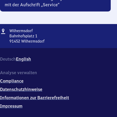
mit der Aufschrift „Service“
Adresse
Wilhermsdorf
Wilhermsdorf
Bahnhofsplatz 1
91452
Wilhermsdorf
Wilhermsdorf,
Bahnhofsplatz
1,
Deutsch
English
9
1
4
Analyse verwalten
5
Compliance
2
Wilhermsdorf
Datenschutzhinweise
Informationen zur Barrierefreiheit
Impressum