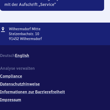
mit der Aufschrift „Service“
Adresse
Wilhermsdorf
Wilhermsdorf Mitte
Mitte
Stelzenbachstr. 10
91452
Wilhermsdorf
Wilhermsdorf
Mitte,
Stelzenbachstr.
Deutsch
English
10,
9
1
Analyse verwalten
4
Compliance
5
2
Datenschutzhinweise
Wilhermsdorf
Informationen zur Barrierefreiheit
Impressum