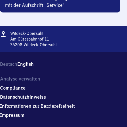
mit der Aufschrift „Service“
Adresse
Wildeck-
Wildeck-Obersuhl
Obersuhl
Am Güterbahnhof 11
36208
Wildeck-Obersuhl
Wildeck-
Obersuhl,
Am
Deutsch
English
Güterbahnhof
11,
3
Analyse verwalten
6
Compliance
2
0
Datenschutzhinweise
8
Informationen zur Barrierefreiheit
Wildeck-
Obersuhl
Impressum