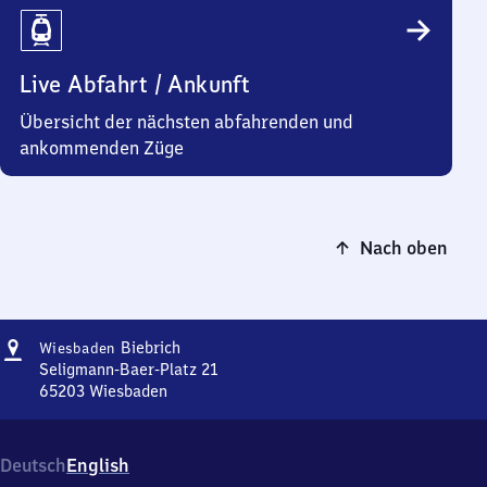
Live Abfahrt / Ankunft
Übersicht der nächsten abfahrenden und
ankommenden Züge
Nach oben
Adresse
Wiesbaden-
Biebrich
Wiesbaden
Biebrich
Seligmann-Baer-Platz 21
65203
Wiesbaden
Wiesbaden-
Biebrich,
Seligmann-
Deutsch
English
Baer-