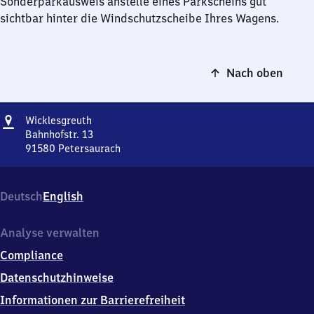
Sonderparkausweis anstelle eines Parkscheins gut
sichtbar hinter die Windschutzscheibe Ihres Wagens.
Nach oben
Adresse
Wicklesgreuth
Wicklesgreuth
Bahnhofstr. 13
91580
Petersaurach
Wicklesgreuth,
Bahnhofstr.
13,
Deutsch
English
9
1
5
Analyse verwalten
8
Compliance
0
Petersaurach
Datenschutzhinweise
Informationen zur Barrierefreiheit