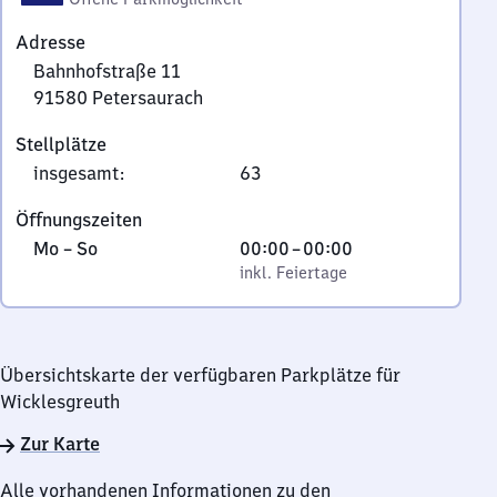
Adresse
Bahnhofstraße 11
91580
Petersaurach
Bahnhofstraße
Stellplätze
11,
insgesamt
:
63
9
1
Öffnungszeiten
5
Montag
,
Von
Mo
–
So
00:00
–
00:00
8
bis
inkl. Feiertage
0
inkl. Feiertage
0
Sonntag
Uhr
Petersaurach
bis
0
Übersichtskarte der verfügbaren Parkplätze für
Uhr
Wicklesgreuth
Zur Karte
Alle vorhandenen Informationen zu den