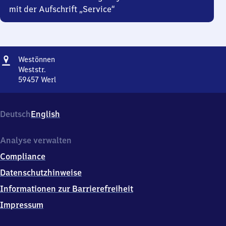
mit der Aufschrift „Service“
Adresse
Westönnen
Westönnen
Weststr.
59457
Werl
Westönnen,
Weststr.,
5
Deutsch
English
9
4
5
Analyse verwalten
7
Compliance
Werl
Datenschutzhinweise
Informationen zur Barrierefreiheit
Impressum