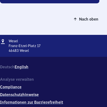
Nach oben
Adresse
Wesel
Wesel
Franz-Etzel-Platz 17
46483
Wesel
Wesel,
Franz-
Etzel-
Deutsch
English
Platz
17,
4
Analyse verwalten
6
Compliance
4
8
Datenschutzhinweise
3
Informationen zur Barrierefreiheit
Wesel