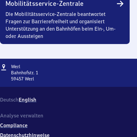
Mobilitätsservice-Zentrale
Die Mobilitätsservice-Zentrale beantwortet
Fragen zur Barrierefreiheit und organisiert
Unterstützung an den Bahnhöfen beim Ein-, Um-
oder Aussteigen
Adresse
Werl
Werl
Bahnhofstr. 1
59457
Werl
Werl,
Bahnhofstr.
1,
Deutsch
English
5
9
4
Analyse verwalten
5
Compliance
7
Werl
Datenschutzhinweise