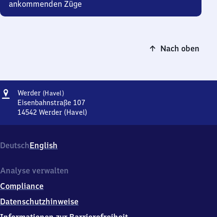
ankommenden Züge
Nach oben
Adresse
Werder
Werder
(Havel)
(Havel)
Eisenbahnstraße 107
14542
Werder (Havel)
Werder
(Havel),
Eisenbahnstraße
Deutsch
English
107,
1
4
Analyse verwalten
5
Compliance
4
2
Datenschutzhinweise
Werder